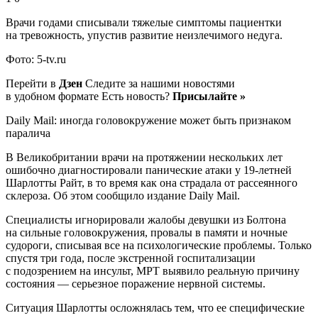
Врачи годами списывали тяжелые симптомы пациентки
на тревожность, упустив развитие неизлечимого недуга.
Фото: 5-tv.ru
Перейти в
Дзен
Следите за нашими новостями
в удобном формате Есть новость?
Присылайте »
Daily Mail: иногда головокружение может быть признаком
паралича
В Великобритании врачи на протяжении нескольких лет
ошибочно диагностировали панические атаки у 19-летней
Шарлотты Райт, в то время как она страдала от рассеянного
склероза. Об этом сообщило издание Daily Mail.
Специалисты игнорировали жалобы девушки из Болтона
на сильные головокружения, провалы в памяти и ночные
судороги, списывая все на психологические проблемы. Только
спустя три года, после экстренной госпитализации
с подозрением на инсульт, МРТ выявило реальную причину
состояния — серьезное поражение нервной системы.
Ситуация Шарлотты осложнялась тем, что ее специфические