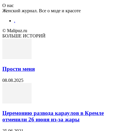
О нас
Женский журнал. Все о моде и красоте
.
© Malipuz.ru
БОЛЬШЕ ИСТОРИЙ
Прости меня
08.08.2025
Церемонию развода караулов в Кремле
отменили 26 июня из-за жары
25.06.2021