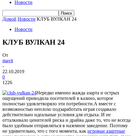
Новости
Домой
Новости
КЛУБ ВУЛКАН 24
Новости
КЛУБ ВУЛКАН 24
От
mavit
-
22.10.2019
0
1226
Нередко именно жажда азарта и острых
ощущений приводила посетителей в казино, которое
полностью удовлетворяло эти потребности.
А вместе с
возможностью неплохо подзаработать играя создавало
действительно идеальные условия для отдыха. И не
отталкивало ценителей риска и драйва даже то, что не всегда
было удобным отправляться в наземное заведение. Поэтому
не удивительно, что с того момента, как
игровые азартные