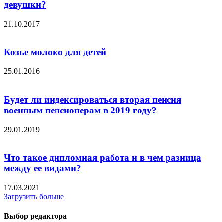
девушки?
21.10.2017
Козье молоко для детей
25.01.2016
Будет ли индексироваться вторая пенсия
военным пенсионерам в 2019 году?
29.01.2019
Что такое дипломная работа и в чем разница
между ее видами?
17.03.2021
Загрузить больше
Выбор редактора