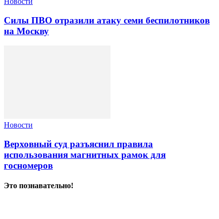
Новости
Силы ПВО отразили атаку семи беспилотников
на Москву
Новости
Верховный суд разъяснил правила
использования магнитных рамок для
госномеров
Это познавательно!