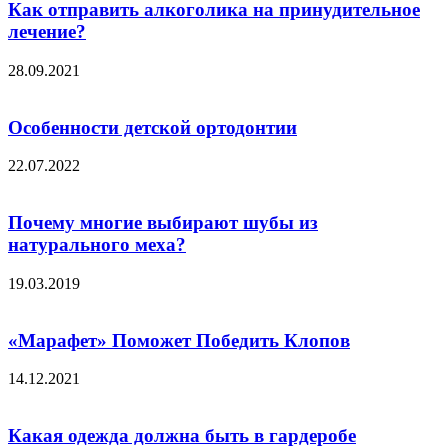
Как отправить алкоголика на принудительное
лечение?
28.09.2021
Особенности детской ортодонтии
22.07.2022
Почему многие выбирают шубы из
натурального меха?
19.03.2019
«Марафет» Поможет Победить Клопов
14.12.2021
Какая одежда должна быть в гардеробе