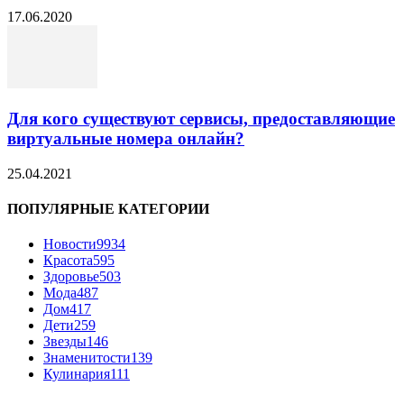
17.06.2020
Для кого существуют сервисы, предоставляющие
виртуальные номера онлайн?
25.04.2021
ПОПУЛЯРНЫЕ КАТЕГОРИИ
Новости
9934
Красота
595
Здоровье
503
Мода
487
Дом
417
Дети
259
Звезды
146
Знаменитости
139
Кулинария
111