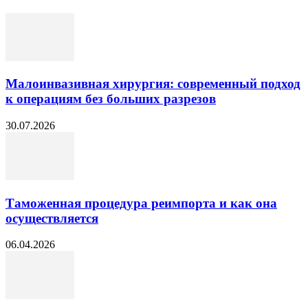
Малоинвазивная хирургия: современный подход
к операциям без больших разрезов
30.07.2026
Таможенная процедура реимпорта и как она
осуществляется
06.04.2026