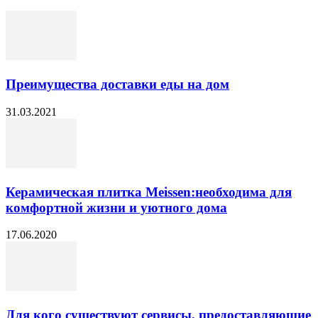
Преимущества доставки еды на дом
31.03.2021
Керамическая плитка Meissen:необходима для
комфортной жизни и уютного дома
17.06.2020
Для кого существуют сервисы, предоставляющие