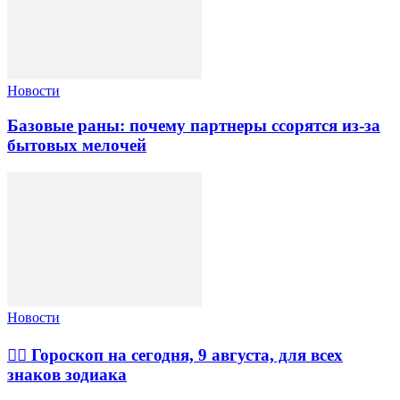
Новости
Базовые раны: почему партнеры ссорятся из-за
бытовых мелочей
Новости
🧙‍♀ Гороскоп на сегодня, 9 августа, для всех
знаков зодиака