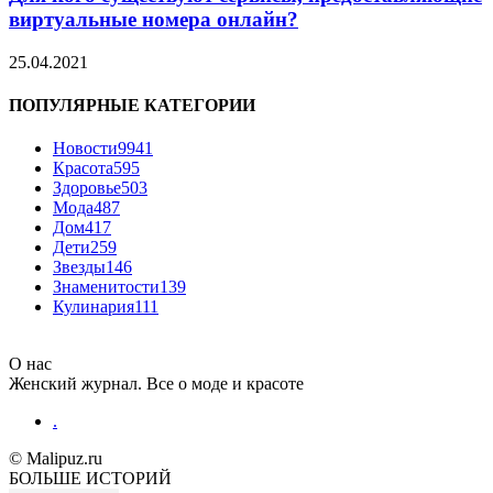
виртуальные номера онлайн?
25.04.2021
ПОПУЛЯРНЫЕ КАТЕГОРИИ
Новости
9941
Красота
595
Здоровье
503
Мода
487
Дом
417
Дети
259
Звезды
146
Знаменитости
139
Кулинария
111
О нас
Женский журнал. Все о моде и красоте
.
© Malipuz.ru
БОЛЬШЕ ИСТОРИЙ