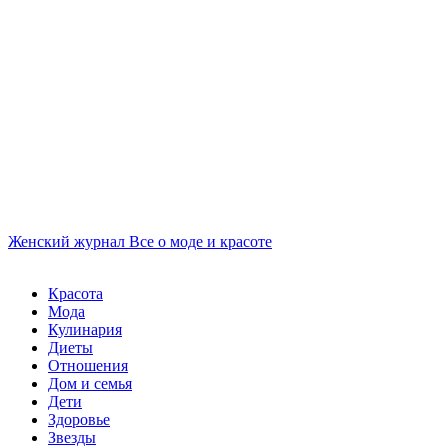
Женский журнал
Все о моде и красоте
Красота
Мода
Кулинария
Диеты
Отношения
Дом и семья
Дети
Здоровье
Звезды