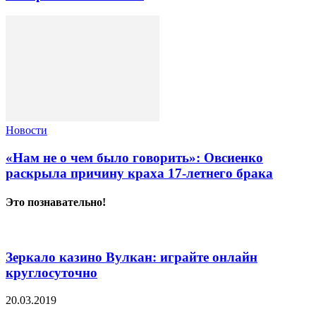
Новости
«Нам не о чем было говорить»: Овсиенко
раскрыла причину краха 17-летнего брака
Это познавательно!
Зеркало казино Вулкан: играйте онлайн
круглосуточно
20.03.2019