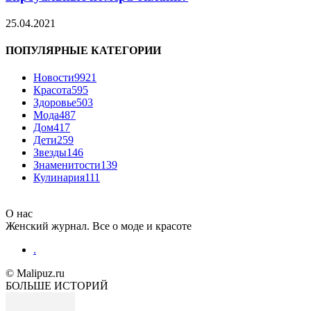
25.04.2021
ПОПУЛЯРНЫЕ КАТЕГОРИИ
Новости
9921
Красота
595
Здоровье
503
Мода
487
Дом
417
Дети
259
Звезды
146
Знаменитости
139
Кулинария
111
О нас
Женский журнал. Все о моде и красоте
.
© Malipuz.ru
БОЛЬШЕ ИСТОРИЙ