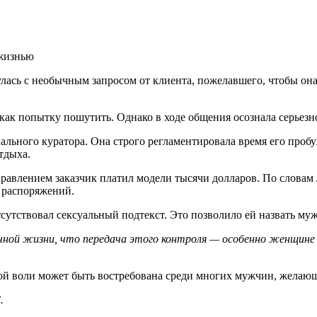
 жизнью
лась с необычным запросом от клиента, пожелавшего, чтобы он
как попытку пошутить. Однако в ходе общения осознала серьез
ального куратора. Она строго регламентировала время его проб
тдыха.
правлением заказчик платил модели тысячи долларов. По слова
е распоряжений.
сутствовал сексуальный подтекст. Это позволило ей назвать му
ычной жизни, что передача этого контроля — особенно женщине
ной воли может быть востребована среди многих мужчин, желающ
.