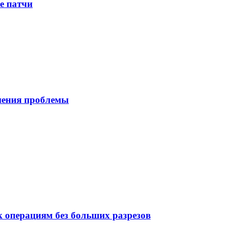
е патчи
шения проблемы
 операциям без больших разрезов