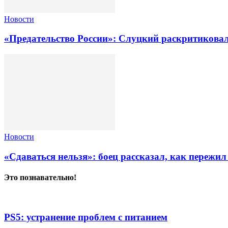
Новости
«Предательство России»: Слуцкий раскритиковал
Новости
«Сдаваться нельзя»: боец рассказал, как пережил
Это познавательно!
PS5: устранение проблем с питанием