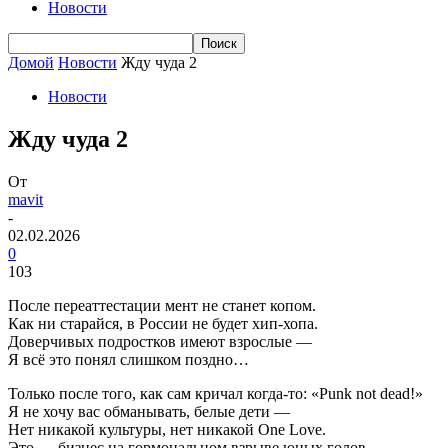
Новости
Домой
Новости
Жду чуда 2
Новости
Жду чуда 2
От
mavit
-
02.02.2026
0
103
После переаттестации мент не станет копом.
Как ни старайся, в России не будет хип-хопа.
Доверчивых подростков имеют взрослые —
Я всё это понял слишком поздно…
Только после того, как сам кричал когда-то: «Punk not dead!»
Я не хочу вас обманывать, белые дети —
Нет никакой культуры, нет никакой One Love.
Это — бизнес на гормональном взрыве юных голов.