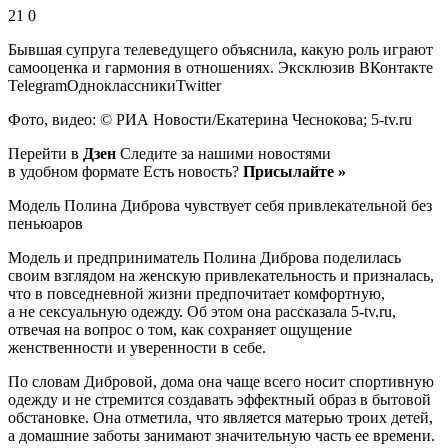
21 0
Бывшая супруга телеведущего объяснила, какую роль играют
самооценка и гармония в отношениях.
Эксклюзив ВКонтакте
TelegramОдноклассникиTwitter
Фото, видео: © РИА Новости/Екатерина Чеснокова; 5-tv.ru
Перейти в
Дзен
Следите за нашими новостями
в удобном формате Есть новость?
Присылайте »
Модель Полина Диброва чувствует себя привлекательной без
пеньюаров
Модель и предприниматель Полина Диброва поделилась
своим взглядом на женскую привлекательность и призналась,
что в повседневной жизни предпочитает комфортную,
а не сексуальную одежду. Об этом она рассказала 5-tv.ru,
отвечая на вопрос о том, как сохраняет ощущение
женственности и уверенности в себе.
По словам Дибровой, дома она чаще всего носит спортивную
одежду и не стремится создавать эффектный образ в бытовой
обстановке. Она отметила, что является матерью троих детей,
а домашние заботы занимают значительную часть ее времени.