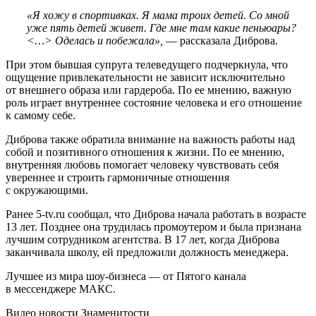
«Я хожу в спортивках. Я мама троих детей. Со мной
уже пять детей живет. Где мне там какие пеньюары?
<…> Оделась и побежала»,
— рассказала Диброва.
При этом бывшая супруга телеведущего подчеркнула, что
ощущение привлекательности не зависит исключительно
от внешнего образа или гардероба. По ее мнению, важную
роль играет внутреннее состояние человека и его отношение
к самому себе.
Диброва также обратила внимание на важность работы над
собой и позитивного отношения к жизни. По ее мнению,
внутренняя любовь помогает человеку чувствовать себя
увереннее и строить гармоничные отношения
с окружающими.
Ранее 5-tv.ru сообщал, что Диброва начала работать в возрасте
13 лет. Позднее она трудилась промоутером и была признана
лучшим сотрудником агентства. В 17 лет, когда Диброва
заканчивала школу, ей предложили должность менеджера.
Лучшее из мира шоу-бизнеса — от Пятого канала
в мессенджере МАКС.
Видео новости Знаменитости