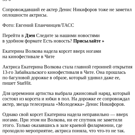
Сопровождавший ее актер Денис Никифоров тоже не заметил
оплошности актрисы.
Фото: Евгений Епанчинцев/ТАСС
Перейти в
Дзен
Следите за нашими новостями
в удобном формате Есть новость?
Присылайте »
Екатерина Волкова надела корсет вверх ногами
на кинофестивале в Чите
Актриса Екатерина Волкова стала главной героиней открытия
13-го Забайкальского кинофестиваля в Чите. Она прошлась
по багуловой дорожке в образе, который удивил даже ее,
пишет StarHit.
Для церемонии артистка выбрала джинсовый наряд, который
состоял из корсета и юбки в пол. На дорожке ее сопровождал
актер, звезда телесериала «Молодежка» Денис Никифоров.
Однако свой корсет Екатерина надела неправильно — вверх
ногами. При этом ни Волкова, ни ее спутник не заметили
этого. Только оказавшись в зале краевой филармонии, где
проходило мероприятие, актриса поняла, что что-то не так.