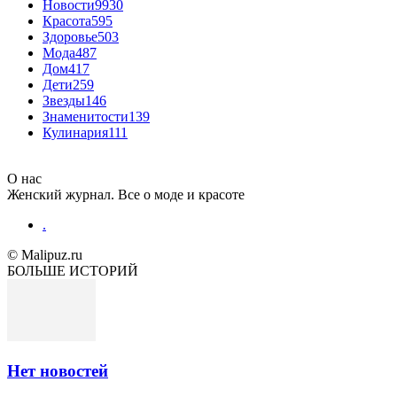
Новости
9930
Красота
595
Здоровье
503
Мода
487
Дом
417
Дети
259
Звезды
146
Знаменитости
139
Кулинария
111
О нас
Женский журнал. Все о моде и красоте
.
© Malipuz.ru
БОЛЬШЕ ИСТОРИЙ
Нет новостей