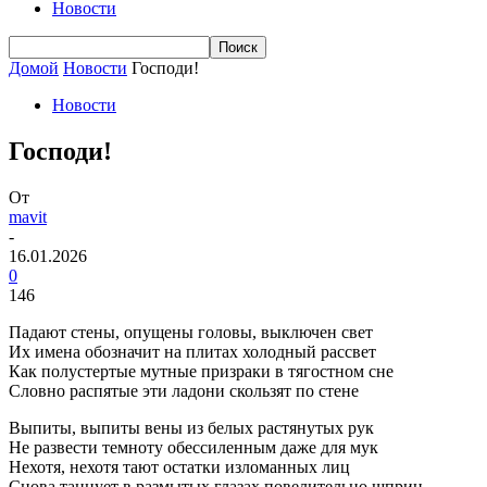
Новости
Домой
Новости
Господи!
Новости
Господи!
От
mavit
-
16.01.2026
0
146
Падают стены, опущены головы, выключен свет
Их имена обозначит на плитах холодный рассвет
Как полустертые мутные призраки в тягостном сне
Словно распятые эти ладони скользят по стене
Выпиты, выпиты вены из белых растянутых рук
Не развести темноту обессиленным даже для мук
Нехотя, нехотя тают остатки изломанных лиц
Снова танцует в размытых глазах повелительно шприц