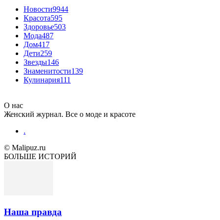
Новости
9944
Красота
595
Здоровье
503
Мода
487
Дом
417
Дети
259
Звезды
146
Знаменитости
139
Кулинария
111
О нас
Женский журнал. Все о моде и красоте
.
© Malipuz.ru
БОЛЬШЕ ИСТОРИЙ
Наша правда