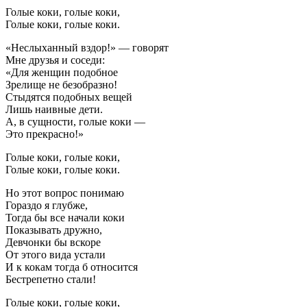
Голые коки, голые коки,
Голые коки, голые коки.
«Неслыханный вздор!» — говорят
Мне друзья и соседи:
«Для женщин подобное
Зрелище не безобразно!
Стыдятся подобных вещей
Лишь наивные дети.
А, в сущности, голые коки —
Это прекрасно!»
Голые коки, голые коки,
Голые коки, голые коки.
Но этот вопрос понимаю
Гораздо я глубже,
Тогда бы все начали коки
Показывать дружно,
Девчонки бы вскоре
От этого вида устали
И к кокам тогда б относится
Бестрепетно стали!
Голые коки, голые коки,