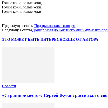
Голые коки, голые коки,
Голые коки, голые коки,
Голые коки, голые коки
Предыдущая статья
Под цыганским солнцем
Следующая статья
Доллар упал до 4-летнего минимума: что пр
ЭТО МОЖЕТ БЫТЬ ИНТЕРЕСНО
ЕЩЕ ОТ АВТОРА
Новости
«Страшное место»: Сергей Жуков рассказал о св