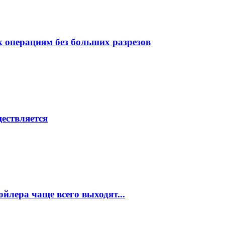
 операциям без больших разрезов
ествляется
ойлера чаще всего выходят...