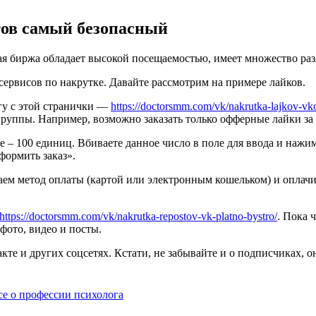
тов самый безопасный
ая биржа обладает высокой посещаемостью, имеет множество ра
сервисов по накрутке. Давайте рассмотрим на примере лайков.
гу с этой странички —
https://doctorsmm.com/vk/nakrutka-lajkov-vko
группы. Например, возможно заказать только офферные лайки за 0
 – 100 единиц. Вбиваете данное число в поле для ввода и нажим
формить заказ».
ем метод оплаты (картой или электронным кошельком) и оплачи
https://doctorsmm.com/vk/nakrutka-repostov-vk-platno-bystro/
. Пока 
 фото, видео и посты.
кте и других соцсетях. Кстати, не забывайте и о подписчиках, о
се о профессии психолога