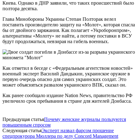
Киева. Однако в ДНР заявили, что таких происшествий было
полтора десятка.
Глава Минобороны Украины Степан Полторак велел
поставить производителю защиту на «Молот», которая спасла
бы от двойного заряжания. Как полагает «Укроборонпром»,
альтернативы «Молоту» не найти, а потому поставки в ВСУ
будут продолжаться, невзирая на гибель военных.
Как отметил в беседе с «Федеральным агентством новостей»
военный эксперт Василий Дандыкин, украинское оружие в
первую очередь опасно для самих украинских солдат. Это
может объясняться развалом украинского ВПК, сказал он.
Как ранее сообщало издание Nation News, правительство РФ
увеличило срок пребывания в стране для жителей Донбасса.
Предыдущая статья
Почему женские журналы пользуются
повышенным спросом
Следующая статья
Эксперт назвал фарсом прошение
спецпрокурора Мюллера по делу Concord Management