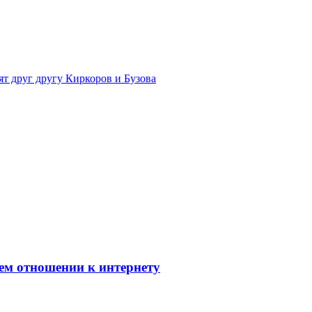
т друг другу Киркоров и Бузова
оем отношении к интернету