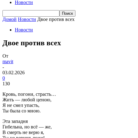
Новости
Домой
Новости
Двое против всех
Новости
Двое против всех
От
mavit
-
03.02.2026
0
130
Кровь, погони, страсть…
Жить — любой ценою,
Я не смел упасть,
Ты была со мною.
Эта западня
Гибельна, но всё — же,
В смерть не верю я,
Ты не веришь тоже!