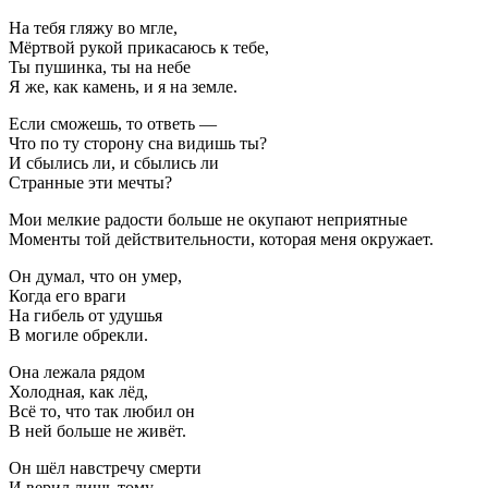
На тебя гляжу во мгле,
Мёртвой рукой прикасаюсь к тебе,
Ты пушинка, ты на небе
Я же, как камень, и я на земле.
Если сможешь, то ответь —
Что по ту сторону сна видишь ты?
И сбылись ли, и сбылись ли
Странные эти мечты?
Мои мелкие радости больше не окупают неприятные
Моменты той действительности, которая меня окружает.
Он думал, что он умер,
Когда его враги
На гибель от удушья
В могиле обрекли.
Она лежала рядом
Холодная, как лёд,
Всё то, что так любил он
В ней больше не живёт.
Он шёл навстречу смерти
И верил лишь тому,