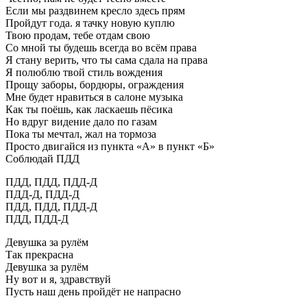
Если мы раздвинем кресло здесь прям
Пройдут года. я тачку новую куплю
Твою продам, тебе отдам свою
Со мной ты будешь всегда во всём права
Я стану верить, что ты сама сдала на права
Я полюблю твой стиль вождения
Прощу заборы, бордюры, ограждения
Мне будет нравиться в салоне музыка
Как ты поёшь, как ласкаешь пёсика
Но вдруг видение дало по газам
Пока ты мечтал, жал на тормоза
Просто двигайся из пункта «А» в пункт «Б»
Соблюдай ПДД
ПДД, ПДД, ПДД-Д
ПДД-Д, ПДД-Д
ПДД, ПДД, ПДД-Д
ПДД, ПДД-Д
Девушка за рулём
Так прекрасна
Девушка за рулём
Ну вот и я, здравствуй
Пусть наш день пройдёт не напрасно