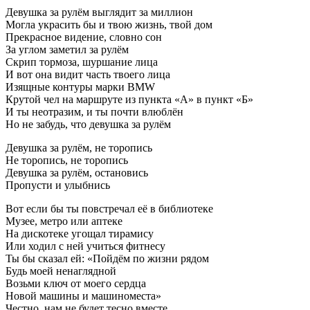
Девушка за рулём выглядит за миллион
Могла украсить бы и твою жизнь, твой дом
Прекрасное видение, словно сон
За углом заметил за рулём
Скрип тормоза, шуршание лица
И вот она видит часть твоего лица
Изящные контуры марки BMW
Крутой чел на маршруте из пункта «А» в пункт «Б»
И ты неотразим, и ты почти влюблён
Но не забудь, что девушка за рулём
Девушка за рулём, не торопись
Не торопись, не торопись
Девушка за рулём, остановись
Пропусти и улыбнись
Вот если бы ты повстречал её в библиотеке
Музее, метро или аптеке
На дискотеке угощал тирамису
Или ходил с ней учиться фитнесу
Ты бы сказал ей: «Пойдём по жизни рядом
Будь моей ненаглядной
Возьми ключ от моего сердца
Новой машины и машиноместа»
Честно, нам не будет тесно вместе