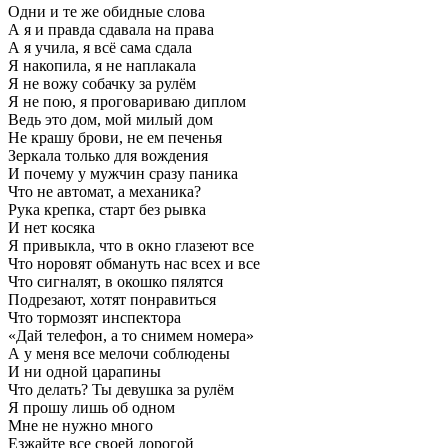
Одни и те же обидные слова
А я и правда сдавала на права
А я учила, я всё сама сдала
Я накопила, я не наплакала
Я не вожу собачку за рулём
Я не пою, я проговариваю диплом
Ведь это дом, мой милый дом
Не крашу брови, не ем печенья
Зеркала только для вождения
И почему у мужчин сразу паника
Что не автомат, а механика?
Рука крепка, старт без рывка
И нет косяка
Я привыкла, что в окно глазеют все
Что норовят обмануть нас всех и все
Что сигналят, в окошко пялятся
Подрезают, хотят понравиться
Что тормозят инспектора
«Дай телефон, а то снимем номера»
А у меня все мелочи соблюдены
И ни одной царапины
Что делать? Ты девушка за рулём
Я прошу лишь об одном
Мне не нужно много
Езжайте все своей дорогой