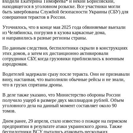
входили Екатерина Тимофеева* и некий Борисовский,
находящегося в уголовном розыске. Все участники могли
быть завербованы Службой безопасности Украины (СБУ) для
совершения терактов в России.
Уточнялось, что в конце мая 2025 года обвиняемые выехали
из Челябинска, погрузив в кузова каркасные дома,
и направились в разные регионы страны.
По данным следствия, беспилотники скрыли в конструкциях
этих домов, а затем их дистанционно активировали
сотрудники СБУ, когда грузовики приблизились к военным
аэродромам.
Водителей задержали сразу после теракта. Они не признавали
вину, настаивая, что выполняли обычные рейсы и не знали,
что в грузах спрятаны дроны.
В деле также указано, что Министерство обороны России
получило ущерб в размере двух миллиардов рублей. Объем
уголовного дела на данный момент составляет около 90
томов.
Днем ранее, 29 апреля, стало известно о пожаре на пермском
предприятии в результате атаки украинского дрона. Также
беспилотники ВСУ пытались атаковать нескольких