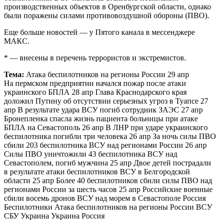
производственных объектов в Оренбургской области, однако
были поражены силами противовоздушной обороны (ПВО).
Еще больше новостей — у Пятого канала в мессенджере
МАКС.
* — внесены в перечень террористов и экстремистов.
Тема:
Атака беспилотников на регионы России 29 апр
На пермском предприятии начался пожар после атаки
украинского БПЛА 28 апр Глава Краснодарского края
доложил Путину об отсутствии серьезных угроз в Туапсе 27
апр В результате удара ВСУ погиб сотрудник ЗАЭС 27 апр
Бронепленка спасла жизнь пациента больницы при атаке
БПЛА на Севастополь 26 апр В ЛНР при ударе украинского
беспилотника погибли три человека 26 апр За ночь силы ПВО
сбили 203 беспилотника ВСУ над регионами России 26 апр
Силы ПВО уничтожили 43 беспилотника ВСУ над
Севастополем, погиб мужчина 25 апр Двое детей пострадали
в результате атаки беспилотников ВСУ в Белгородской
области 25 апр Более 40 беспилотников сбили силы ПВО над
регионами России за шесть часов 25 апр Российские военные
сбили восемь дронов ВСУ над морем в Севастополе Россия
Беспилотники Атака беспилотников на регионы России ВСУ
СБУ Украина Украина Россия