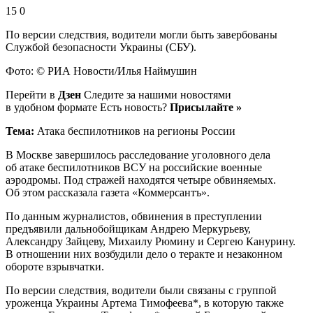
15 0
По версии следствия, водители могли быть завербованы
Службой безопасности Украины (СБУ).
Фото: © РИА Новости/Илья Наймушин
Перейти в
Дзен
Следите за нашими новостями
в удобном формате Есть новость?
Присылайте »
Тема:
Атака беспилотников на регионы России
В Москве завершилось расследование уголовного дела
об атаке беспилотников ВСУ на российские военные
аэродромы. Под стражей находятся четыре обвиняемых.
Об этом рассказала газета «Коммерсантъ».
По данным журналистов, обвинения в преступлении
предъявили дальнобойщикам Андрею Меркурьеву,
Александру Зайцеву, Михаилу Рюмину и Сергею Канурину.
В отношении них возбудили дело о теракте и незаконном
обороте взрывчатки.
По версии следствия, водители были связаны с группой
уроженца Украины Артема Тимофеева*, в которую также