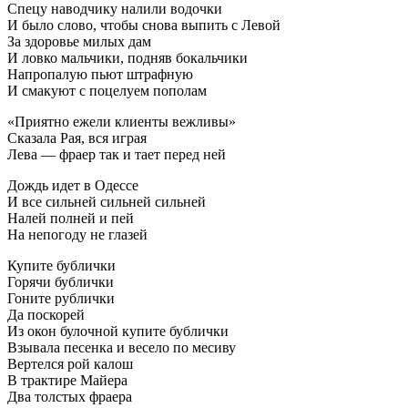
Спецу наводчику налили водочки
И было слово, чтобы снова выпить с Левой
За здоровье милых дам
И ловко мальчики, подняв бокальчики
Напропалую пьют штрафную
И смакуют с поцелуем пополам
«Приятно ежели клиенты вежливы»
Сказала Рая, вся играя
Лева — фраер так и тает перед ней
Дождь идет в Одессе
И все сильней сильней сильней
Налей полней и пей
На непогоду не глазей
Купите бублички
Горячи бублички
Гоните рублички
Да поскорей
Из окон булочной купите бублички
Взывала песенка и весело по месиву
Вертелся рой калош
В трактире Майера
Два толстых фраера