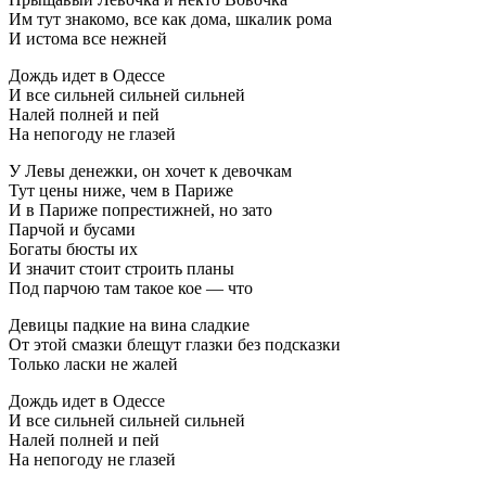
Им тут знакомо, все как дома, шкалик рома
И истома все нежней
Дождь идет в Одессе
И все сильней сильней сильней
Налей полней и пей
На непогоду не глазей
У Левы денежки, он хочет к девочкам
Тут цены ниже, чем в Париже
И в Париже попрестижней, но зато
Парчой и бусами
Богаты бюсты их
И значит стоит строить планы
Под парчою там такое кое — что
Девицы падкие на вина сладкие
От этой смазки блещут глазки без подсказки
Только ласки не жалей
Дождь идет в Одессе
И все сильней сильней сильней
Налей полней и пей
На непогоду не глазей