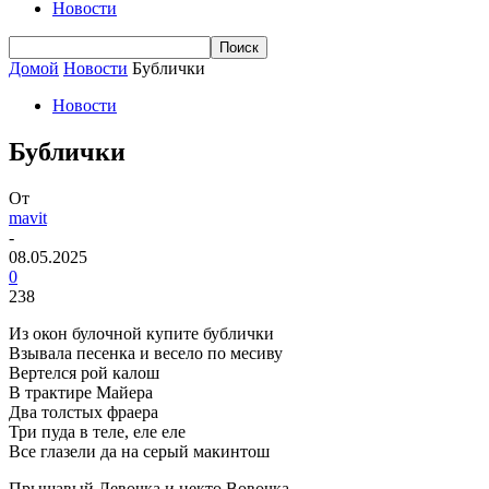
Новости
Домой
Новости
Бублички
Новости
Бублички
От
mavit
-
08.05.2025
0
238
Из окон булочной купите бублички
Взывала песенка и весело по месиву
Вертелся рой калош
В трактире Майера
Два толстых фраера
Три пуда в теле, еле еле
Все глазели да на серый макинтош
Прыщавый Левочка и некто Вовочка