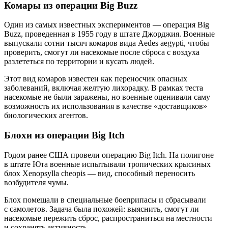
Комары из операции Big Buzz
Один из самых известных экспериментов — операция Big
Buzz, проведенная в 1955 году в штате Джорджия. Военные
выпускали сотни тысяч комаров вида Aedes aegypti, чтобы
проверить, смогут ли насекомые после сброса с воздуха
разлететься по территории и кусать людей.
Этот вид комаров известен как переносчик опасных
заболеваний, включая желтую лихорадку. В рамках теста
насекомые не были заражены, но военные оценивали саму
возможность их использования в качестве «доставщиков»
биологических агентов.
Блохи из операции Big Itch
Годом ранее США провели операцию Big Itch. На полигоне
в штате Юта военные испытывали тропических крысиных
блох Xenopsylla cheopis — вид, способный переносить
возбудителя чумы.
Блох помещали в специальные боеприпасы и сбрасывали
с самолетов. Задача была похожей: выяснить, смогут ли
насекомые пережить сброс, распространиться на местности
и сохранять активность.