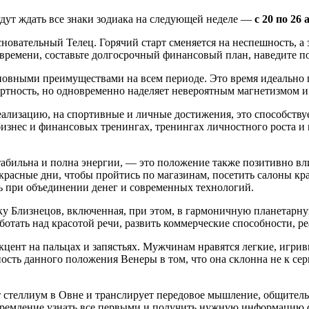
будут ждать все знаки зодиака на следующей неделе —
с 20 по 26 
новательный Телец. Горячий старт сменяется на неспешность, а 
я времени, составьте долгосрочный финансовый план, наведите п
сновными преимуществами на всем периоде. Это время идеально 
ртность, но одновременно наделяет невероятным магнетизмом и 
лизацию, на спортивные и личные достижения, это способствует 
в бизнес и финансовых тренингах, тренингах личностного роста 
, стабильна и полна энергии, — это положение также позитивно в
красные дни, чтобы пройтись по магазинам, посетить салоны к
 при объединении денег и современных технологий.
ику Близнецов, включенная, при этом, в гармоничную планетар
отать над красотой речи, развить коммерческие способности, ре
цент на пальцах и запястьях. Мужчинам нравятся легкие, игрив
нность данного положения Венеры в том, что она склонна не к с
 стеллиум в Овне и транслирует передовое мышление, общительн
 Стремление узнать все первыми и получить нужную информацию