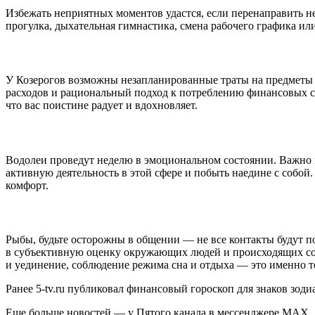
Избежать неприятных моментов удастся, если перенаправить н
прогулка, дыхательная гимнастика, смена рабочего графика и
У Козерогов возможны незапланированные траты на предметы 
расходов и рациональный подход к потреблению финансовых ср
что вас поистине радует и вдохновляет.
Водолеи проведут неделю в эмоциональном состоянии. Важно н
активную деятельность в этой сфере и побыть наедине с собой
комфорт.
Рыбы, будьте осторожны в общении — не все контакты будут 
в субъективную оценку окружающих людей и происходящих собы
и уединение, соблюдение режима сна и отдыха — это именно т
Ранее 5-tv.ru публиковал финансовый гороскоп для знаков зодиа
Еще больше новостей — у Пятого канала в мессенджере MAX.