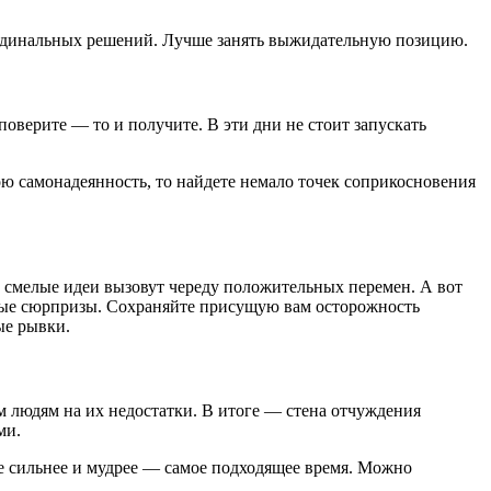
кардинальных решений. Лучше занять выжидательную позицию.
оверите — то и получите. В эти дни не стоит запускать
ю самонадеянность, то найдете немало точек соприкосновения
 смелые идеи вызовут череду положительных перемен. А вот
ные сюрпризы. Сохраняйте присущую вам осторожность
ые рывки.
м людям на их недостатки. В итоге — стена отчуждения
ми.
те сильнее и мудрее — самое подходящее время. Можно