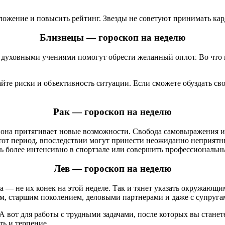
положение и повысить рейтинг. Звезды не советуют принимать 
Близнецы — гороскоп на неделю
 духовными учениями помогут обрести желанный оплот. Во что п
е риски и объективность ситуации. Если сможете обуздать сво
Рак — гороскоп на неделю
 она притягивает новые возможности. Свобода самовыражения и
тот период, впоследствии могут принести неожиданно неприят
ь более интенсивно в спортзале или совершить профессиональн
Лев — гороскоп на неделю
 — не их конек на этой неделе. Так и тянет указать окружающи
м, старшим поколением, деловыми партнерами и даже с супруга
А вот для работы с трудными задачами, после которых вы стане
ть и терпение.