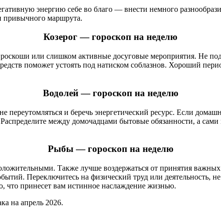
егативную энергию себе во благо — внести немного разнообраз
ли привычного маршрута.
Козерог — гороскоп на неделю
роскоши или слишком активные досуговые мероприятия. Не под
едств поможет устоять под натиском соблазнов. Хороший период
Водолей — гороскоп на неделю
е переутомляться и беречь энергетический ресурс. Если домаш
. Распределите между домочадцами бытовые обязанности, а сами
Рыбы — гороскоп на неделю
положительными. Также лучше воздержаться от принятия важны
тий. Переключитесь на физический труд или деятельность, не 
о, что принесет вам истинное наслаждение жизнью.
ка на апрель 2026.