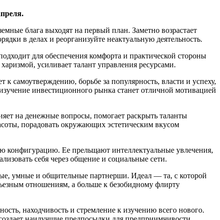
апреля.
земные блага выходят на первый план. Заметно возрастает
орядки в делах и реорганизуйте неактуальную деятельность.
подходит для обеспечения комфорта и практической стороны
харизмой, усиливает талант управления ресурсами.
к самоутверждению, борьбе за популярность, власти и успеху,
и изучение инвестиционного рынка станет отличной мотивацией
лияет на денежные вопросы, помогает раскрыть таланты
расоты, порадовать окружающих эстетическим вкусом
ную конфигурацию. Ее прельщают интеллектуальные увлечения,
ализовать себя через общение и социальные сети.
ые, умные и общительные партнерши. Идеал — та, с которой
ерьезным отношениям, а больше к безобидному флирту
ость, находчивость и стремление к изучению всего нового.
 создает наилучшие предпосылки для предприимчивости