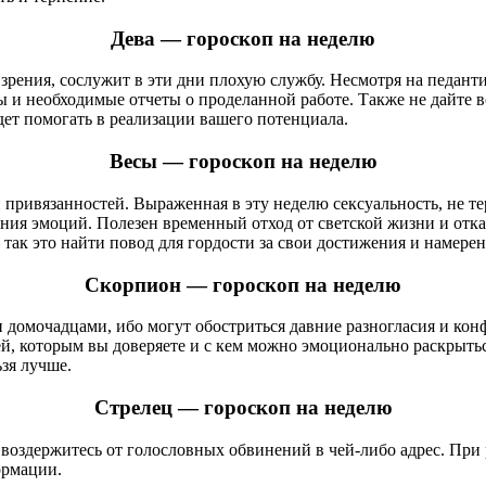
Дева — гороскоп на неделю
зрения, сослужит в эти дни плохую службу. Несмотря на педант
ты и необходимые отчеты о проделанной работе. Также не дайте 
дет помогать в реализации вашего потенциала.
Весы — гороскоп на неделю
ивязанностей. Выраженная в эту неделю сексуальность, не терп
ения эмоций. Полезен временный отход от светской жизни и отк
так это найти повод для гордости за свои достижения и намерен
Скорпион — гороскоп на неделю
 домочадцами, ибо могут обостриться давние разногласия и ко
, которым вы доверяете и с кем можно эмоционально раскрытьс
зя лучше.
Стрелец — гороскоп на неделю
воздержитесь от голословных обвинений в чей-либо адрес. При
ормации.