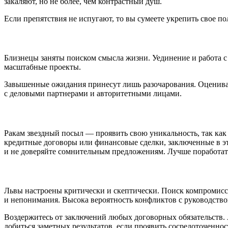
закаляют, но не более, чем контрастный душ.
Если препятствия не испугают, то вы сумеете укрепить свое 
Близнецы заняты поиском смысла жизни. Уединение и работа с
масштабные проекты.
Завышенные ожидания принесут лишь разочарования. Оценивайт
с деловыми партнерами и авторитетными лицами.
Ракам звездный посыл — проявить свою уникальность, так как
кредитные договоры или финансовые сделки, заключенные в э
и не доверяйте сомнительным предложениям. Лучше поработат
Львы настроены критически и скептически. Поиск компромисса
и непонимания. Высока вероятность конфликтов с руководство
Воздержитесь от заключений любых договорных обязательств. 
добиться заметных результатов, если проявить сосредоточеннос