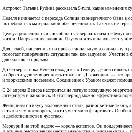
Астролог Татьяна Рубина рассказала 5-tv.ru, какие изменения 
Неделя начинается с перехода Солнца из энергичного Овна в ос
потребность в материальной обеспеченности. Так что, не теря
Целеустремленность и способность завершать начатое будут о
жизни. Напряженное влияние Плутона хоть и нарушает эту ине
Для людей, нацеленных на профессиональную и социальную реа
помогает поворачивать ситуации так, как задумано. Участие 
для большого прорыва.
До четверга, пока Венера находится в Тельце, где она сильна
и обрести удовлетворенность от жизни. Для женщин — это пре
и творческими посылами. Соединение с Ураном окажет помощь
С 24 апреля Венера настроится на легкую воздушную энергет
литература и живопись. В этот период можно эффективно пораб
Женщинам по вкусу молодежный стиль, разноцветные ткани, ак
есть о и чем поговорить, и кто умеет мило флиртовать. Особе
и двойственности в чувствах.
Меркурий на этой неделе — король аспектов. Он поддерживает
В эти дни быстро завязываются знакомства и деловые связи.