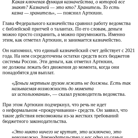
Какая ключевая функция казначейства, о которой все
знают? Казначей — это кто? Хранитель. То есть
казна — хранитель»
, — пояснил Артюхин.
Глава Федерального казначейства сравнил работу ведомства
с библейской притчей о талантах. По его словам, деньги
можно просто сохранить, а можно приумножить. Именно
этим, как отметил Артюхин, и занимается казначейство.
Он напомнил, что единый казначейский счет действует с 2021
года. На нем сосредоточены остатки средств всех бюджетов
системы России. Эти деньги, как отметил Артюхин,
не должны лежать без движения до момента, когда они
понадобятся для выплат.
«Деньги мертвым грузом лежать не должны. Есть так
называемая возможность до момента
их использования»
, — сказал руководитель ведомства.
При этом Артюхин подчеркнул, что речь не идет
о неформальном «прокручивании» средств. Он заявил, что
такие действия невозможны из-за жестких требований
бюджетного законодательства.
«Это никто ничего не крутит, это исключено, это
невозможно. Законодательство у нас одно из самых