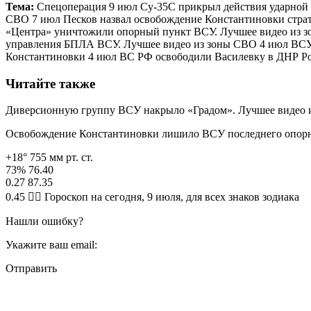
Тема:
Спецоперация 9 июл Су-35С прикрыл действия ударной 
СВО 7 июл Песков назвал освобождение Константиновки стра
«Центра» уничтожили опорный пункт ВСУ. Лучшее видео из з
управления БПЛА ВСУ. Лучшее видео из зоны СВО 4 июл ВСУ о
Константиновки 4 июл ВС РФ освободили Василевку в ДНР Ро
Читайте также
Диверсионную группу ВСУ накрыло «Градом». Лучшее видео 
Освобождение Константиновки лишило ВСУ последнего опорн
+18° 755 мм рт. ст.
73% 76.40
0.27 87.35
0.45 🧙‍♀ Гороскоп на сегодня, 9 июля, для всех знаков зодиака
Нашли ошибку?
Укажите ваш email:
Отправить