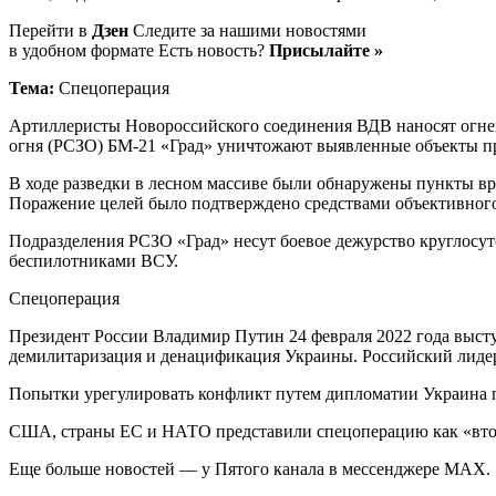
Перейти в
Дзен
Следите за нашими новостями
в удобном формате Есть новость?
Присылайте »
Тема:
Спецоперация
Артиллеристы Новороссийского соединения ВДВ наносят огнев
огня (РСЗО) БМ-21 «Град» уничтожают выявленные объекты пр
В ходе разведки в лесном массиве были обнаружены пункты вр
Поражение целей было подтверждено средствами объективного
Подразделения РСЗО «Град» несут боевое дежурство круглосу
беспилотниками ВСУ.
Спецоперация
Президент России Владимир Путин 24 февраля 2022 года высту
демилитаризация и денацификация Украины. Российский лиде
Попытки урегулировать конфликт путем дипломатии Украина п
США, страны ЕС и НАТО представили спецоперацию как «втор
Еще больше новостей — у Пятого канала в мессенджере MAX.