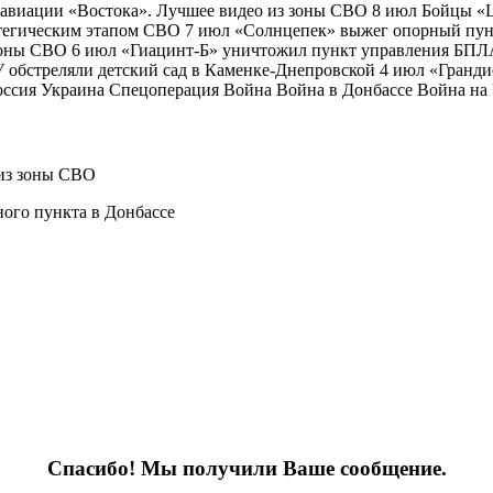
авиации «Востока». Лучшее видео из зоны СВО 8 июл Бойцы «Ц
тегическим этапом СВО 7 июл «Солнцепек» выжег опорный пун
оны СВО 6 июл «Гиацинт-Б» уничтожил пункт управления БПЛА
бстреляли детский сад в Каменке-Днепровской 4 июл «Грандио
ссия Украина Спецоперация Война Война в Донбассе Война на
из зоны СВО
ого пункта в Донбассе
Спасибо! Мы получили Ваше сообщение.