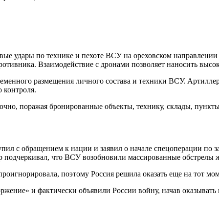
ые удары по технике и пехоте ВСУ на ореховском направлении 
отивника. Взаимодействие с дронами позволяет наносить высо
еменного размещения личного состава и техники ВСУ. Артиллер
 контроля.
точно, поражая бронированные объекты, технику, склады, пунк
пил с обращением к нации и заявил о начале спецоперации по з
р подчеркивал, что ВСУ возобновили массированные обстрелы 
роигнорировала, поэтому Россия решила оказать еще на тот м
жение» и фактически объявили России войну, начав оказывать