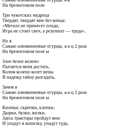
На брезентовом поле
Три чукотских мудреца
Твердят, твердят мне без конца:
«Металл не принесет плода,
Игра не стоит свеч, а результат — труда»,
Но я
Сажаю алюминиевые огурцы, а-а ц 2 раза
На брезентовом поле ы
Злое белое колено
Пытается меня достать,
Колом колено колет вены
В надежд тайну разгадать,
Зачем я
Сажаю алюминиевые огурцы, а-а ц 2 раза
На брезентовом поле ы
Кнопки, скрепки, клепки,
Дырки, булки, вилки,
Здесь тракторы пройдут мои
И упадут в копилку, упадут туда,