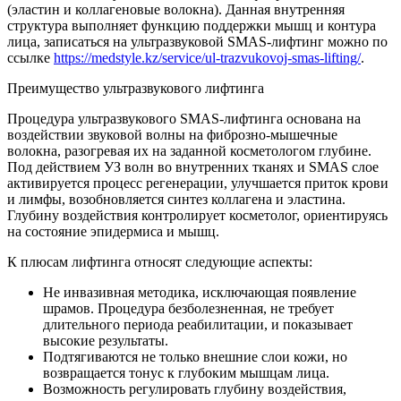
(эластин и коллагеновые волокна). Данная внутренняя
структура выполняет функцию поддержки мышц и контура
лица, записаться на ультразвуковой SMAS-лифтинг можно по
ссылке
https://medstyle.kz/service/ul-trazvukovoj-smas-lifting/
.
Преимущество ультразвукового лифтинга
Процедура ультразвукового SMAS-лифтинга основана на
воздействии звуковой волны на фиброзно-мышечные
волокна, разогревая их на заданной косметологом глубине.
Под действием УЗ волн во внутренних тканях и SMAS слое
активируется процесс регенерации, улучшается приток крови
и лимфы, возобновляется синтез коллагена и эластина.
Глубину воздействия контролирует косметолог, ориентируясь
на состояние эпидермиса и мышц.
К плюсам лифтинга относят следующие аспекты:
Не инвазивная методика, исключающая появление
шрамов. Процедура безболезненная, не требует
длительного периода реабилитации, и показывает
высокие результаты.
Подтягиваются не только внешние слои кожи, но
возвращается тонус к глубоким мышцам лица.
Возможность регулировать глубину воздействия,